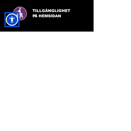
TILLGÄNGLIGHET
PÅ HEMSIDAN
FACEBOOK:
FRIDA INGHA
INSTAGRAM:
FRIDA INGHA
© Kreativitet av Frida Ingha 2024