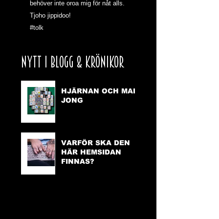
behöver inte oroa mig för nåt alls.
Tjoho jippidoo!
#tolk
NYTT I BLOGG & KRÖNIKOR
HJÄRNAN OCH MAH
JONG
VARFÖR SKA DEN
HÄR HEMSIDAN
FINNAS?