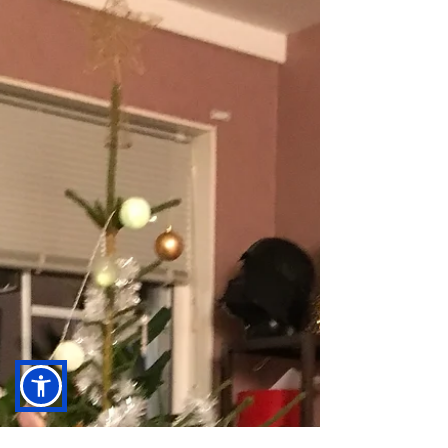
Skitkänslor. De är så ivägen fastän
de måste få vara.