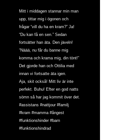
Mitt i middagen stannar min man 
upp, tittar mig i ögonen och 
frågar “vill du ha en kram?” Ja! 
“Du kan få en sen.” Sedan 
fortsätter han äta. Den jäveln! 
“Näää, nu får du banne mig 
komma och krama mig, din tönt!” 
Det gjorde han och Ottilia med 
innan vi fortsatte äta igen.
Aja, skit också! Mitt liv är inte 
perfekt. Buhu! Efter en god natts 
sömn så har jag kommit över det.
#assistans
#nattjour
#familj
#kram
#mamma
#ångest
#funktionshinder
#barn
#funktionshindrad