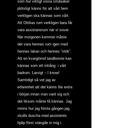
som hur viktigt vissa småsaker 
plötsligt känns för att vårt hem 
verkligen ska kännas som vårt. 
Att Ottilias rum verkligen bara får 
vara assistansrum när vi sover. 
När morgonen kommer måste 
det vara hennes rum igen med 
hennes lakan och hennes “stök”. 
Att en kvarglömd tandborste kan 
kännas som ett intrång  i vårt 
badrum. Larvigt – I know! 
Samtidigt så vet jag av 
erfarenhet att det känns lite extra 
i början innan man vant sig och 
det liksom måste få kännas. Jag 
minns hur jag första gången jag 
skulle duscha med assistents 
hjälp först stängde in mig i 