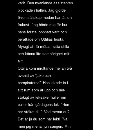
varit. Den nyanlände assistenten 
plockade i hallen. Jag gjorde 
Sven sällskap medan han åt sin 
frukost. Jag hörde mig för hur 
hans första jobbnatt varit och 
berättade om Ottilias hosta. 
Mysigt att få mötas, sitta stilla 
och känna lite samhörighet mitt i 
allt.
Ottilia kom inrultande mellan två 
avsnitt av “jake och 
barnpiraterna”. Hon kikade in i 
sitt rum som är upp och ner-
stökigt av leksaker huller om 
buller från gårdagens lek. “Hon 
har stökat till!”  Vad menar du? 
Det är ju du som har lekt! “Nä, 
men jag menar ju i sängen. Min 