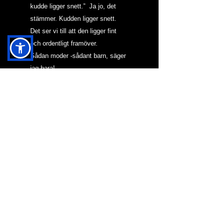
kudde ligger snett.”  Ja jo, det 
stämmer. Kudden ligger snett. 
Det ser vi till att den ligger fint 
och ordentligt framöver.
Sådan moder -sådant barn, säger 
jag bara!
#assistans
#nattjour
#familj
#barn
#hosta
#funktionshindrad
NYTT I BLOGG & KRÖNIKOR
HJÄRNAN OCH MAH
JONG
VARFÖR SKA DEN
HÄR HEMSIDAN